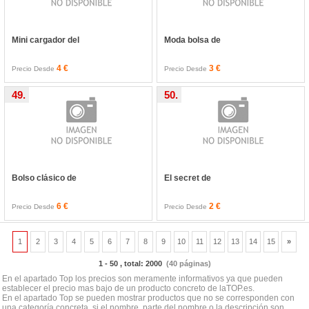
Mini cargador del
Moda bolsa de
4 €
3 €
Precio Desde
Precio Desde
49.
50.
Bolso clásico de
El secret de
6 €
2 €
Precio Desde
Precio Desde
1
2
3
4
5
6
7
8
9
10
11
12
13
14
15
»
1 - 50 , total: 2000
(40 páginas)
En el apartado Top los precios son meramente informativos ya que pueden
establecer el precio mas bajo de un producto concreto de laTOP.es.
En el apartado Top se pueden mostrar productos que no se corresponden con
una categoría concreta, si el nombre, parte del nombre o la descripción son