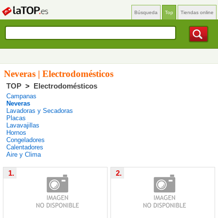
Búsqueda
Top
Tiendas online
Neveras | Electrodomésticos
TOP
>
Electrodomésticos
Campanas
Neveras
Lavadoras y Secadoras
Placas
Lavavajillas
Hornos
Congeladores
Calentadores
Aire y Clima
1.
2.