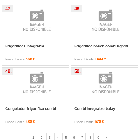
47.
48.
Frigorificos integrable
Frigorifico bosch combi kgn49
568 €
1444 €
Precio Desde
Precio Desde
49.
50.
Congelador frigorifico combi
Combi integrable balay
488 €
578 €
Precio Desde
Precio Desde
1
2
3
4
5
6
7
8
9
»