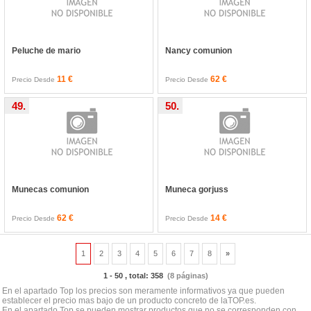
Peluche de mario
Nancy comunion
11 €
62 €
Precio Desde
Precio Desde
49.
50.
Munecas comunion
Muneca gorjuss
62 €
14 €
Precio Desde
Precio Desde
1
2
3
4
5
6
7
8
»
1 - 50 , total: 358
(8 páginas)
En el apartado Top los precios son meramente informativos ya que pueden
establecer el precio mas bajo de un producto concreto de laTOP.es.
En el apartado Top se pueden mostrar productos que no se corresponden con