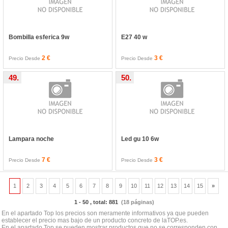
Bombilla esferica 9w
E27 40 w
2 €
3 €
Precio Desde
Precio Desde
49.
50.
Lampara noche
Led gu 10 6w
7 €
3 €
Precio Desde
Precio Desde
1
2
3
4
5
6
7
8
9
10
11
12
13
14
15
»
1 - 50 , total: 881
(18 páginas)
En el apartado Top los precios son meramente informativos ya que pueden
establecer el precio mas bajo de un producto concreto de laTOP.es.
En el apartado Top se pueden mostrar productos que no se corresponden con