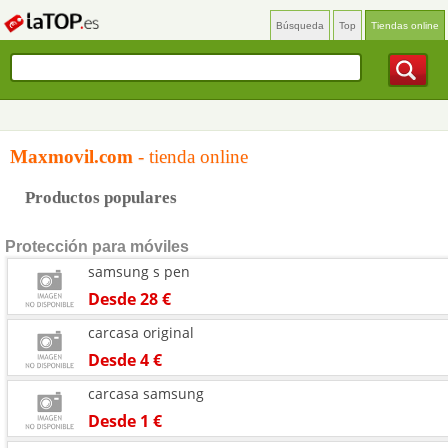
Búsqueda
Top
Tiendas online
Maxmovil.com
- tienda online
Productos populares
Protección para móviles
samsung s pen
Desde 28 €
carcasa original
Desde 4 €
carcasa samsung
Desde 1 €