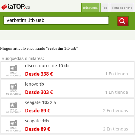
Búsqueda
Top
Tiendas online
Ningún artículo encontrado "
verbatim 1tb usb
"
Búsquedas similares:
discos duros de 10
tb
Desde 338 €
1 En tienda
lenovo
tb
Desde 303 €
1 En tienda
seagate
1tb
2 5
Desde 89 €
2 En tiendas
seagate
1tb
Desde 89 €
2 En tiendas