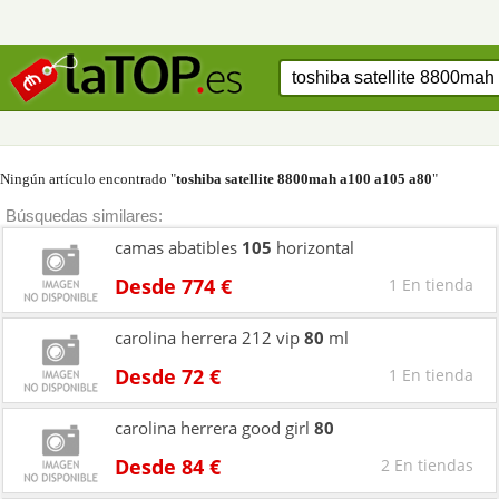
Ningún artículo encontrado "
toshiba satellite 8800mah a100 a105 a80
"
Búsquedas similares:
camas abatibles
105
horizontal
Desde 774 €
1 En tienda
carolina herrera 212 vip
80
ml
Desde 72 €
1 En tienda
carolina herrera good girl
80
Desde 84 €
2 En tiendas