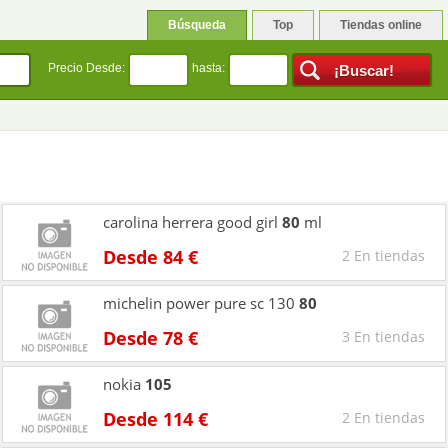
Búsqueda
Top
Tiendas online
Precio Desde:
hasta:
carolina herrera good girl
80
ml
Desde 84 €
2 En tiendas
michelin power pure sc 130
80
Desde 78 €
3 En tiendas
nokia
105
Desde 114 €
2 En tiendas