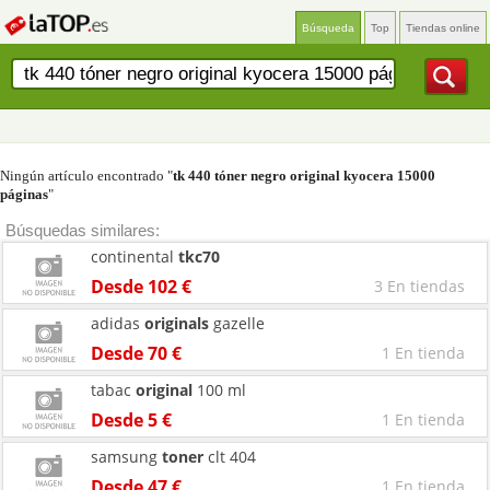
Búsqueda
Top
Tiendas online
Ningún artículo encontrado "
tk 440 tóner negro original kyocera 15000
páginas
"
Búsquedas similares:
continental
tkc70
Desde 102 €
3 En tiendas
adidas
originals
gazelle
Desde 70 €
1 En tienda
tabac
original
100 ml
Desde 5 €
1 En tienda
samsung
toner
clt 404
Desde 47 €
1 En tienda