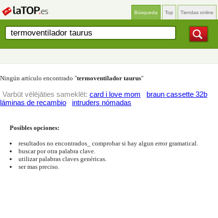
Búsqueda
Top
Tiendas online
Ningún artículo encontrado "
termoventilador taurus
"
Varbūt vēlējāties sameklēt:
card i love mom
braun cassette 32b
láminas de recambio
intruders nómadas
Posibles opciones:
resultados no encontrados_ comprobar si hay algun error gramatical.
buscar por otra palabra clave.
utilizar palabras claves genéricas.
ser mas preciso.