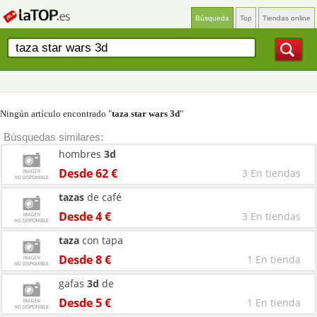
Búsqueda
Top
Tiendas online
Ningún artículo encontrado "
taza star wars 3d
"
Búsquedas similares:
hombres
3d
Desde 62 €
3 En tiendas
tazas
de café
Desde 4 €
3 En tiendas
taza
con tapa
Desde 8 €
1 En tienda
gafas
3d
de
Desde 5 €
1 En tienda