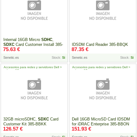
Internal 16GB Mircro
SDHC
,
SDXC
Card Customer Install 385-
IDSDM Card Reader 385-BBQK
75.63 €
87.35 €
BBKJ
Senetic.es
Stock:
Si
Senetic.es
Stock:
Si
Accesorios para redes y servidores Dell >
Accesorios para redes y servidores Dell >
tarjetas
SD
tarjetas
SD
32GB microSDHC,
SDXC
Card
Dell 16GB MicroSD Card IDSDM
Customer Kit 385-BBKK
for iDRAC Enterprise 385-BBON
126.57 €
151.93 €