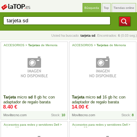
Búsqueda
Top
Tiendas online
Usted ha buscado:
tarjeta sd
. Encontrados:
6
(0.03 seg.)
ACCESORIOS >
Tarjetas
de Memoria
ACCESORIOS >
Tarjetas
de Memoria
Tarjeta
micro
sd
8 gb hc con
Tarjeta
micro
sd
16 gb hc con
adaptador de regalo barata
adaptador de regalo barata
8.40 €
14.00 €
Moviltecno.com
Stock:
10
Moviltecno.com
Stock:
8
Accesorios para redes y servidores Dell >
Accesorios para redes y servidores Dell >
tarjetas
SD
tarjetas
SD