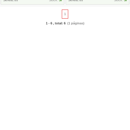
Senetic.es
Stock:
Si
Senetic.es
Stock:
Si
1
1 - 6 , total: 6
(1 páginas)