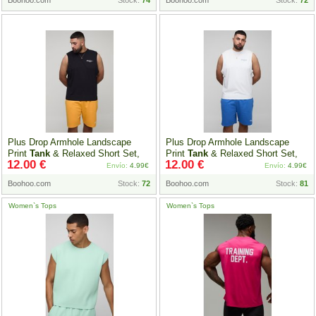
Boohoo.com
Stock:
74
Boohoo.com
Stock:
72
Plus Drop Armhole Landscape
Plus Drop Armhole Landscape
Print
Tank
& Relaxed Short Set,
Print
Tank
& Relaxed Short Set,
12.00 €
12.00 €
Negro
Blanco
Envío:
4.99€
Envío:
4.99€
Boohoo.com
Stock:
72
Boohoo.com
Stock:
81
Women`s Tops
Women`s Tops