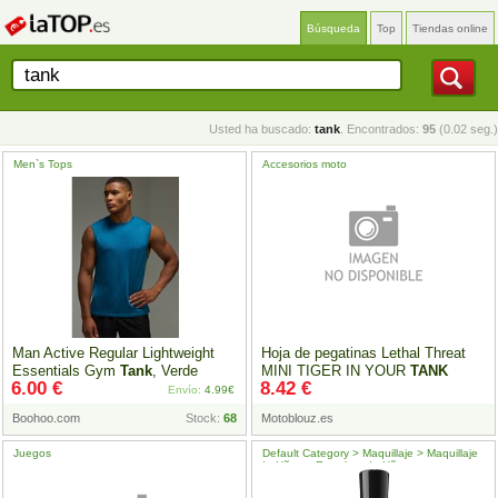
Búsqueda
Top
Tiendas online
Usted ha buscado:
tank
. Encontrados:
95
(0.02 seg.)
Men`s Tops
Accesorios moto
Man Active Regular Lightweight
Hoja de pegatinas Lethal Threat
Essentials Gym
Tank
, Verde
MINI TIGER IN YOUR
TANK
6.00 €
8.42 €
60x80mm
Envío:
4.99€
Boohoo.com
Stock:
68
Motoblouz.es
Juegos
Default Category > Maquillaje > Maquillaje
de Uñas > Esmaltes de Uñas