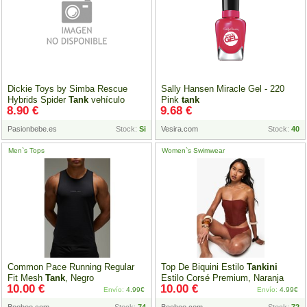
Dickie Toys by Simba Rescue
Sally Hansen Miracle Gel - 220
Hybrids Spider
Tank
vehículo
Pink
tank
8.90 €
9.68 €
Pasionbebe.es
Stock:
Si
Vesira.com
Stock:
40
Men`s Tops
Women`s Swimwear
Common Pace Running Regular
Top De Biquini Estilo
Tankini
Fit Mesh
Tank
, Negro
Estilo Corsé Premium, Naranja
10.00 €
10.00 €
Envío:
4.99€
Envío:
4.99€