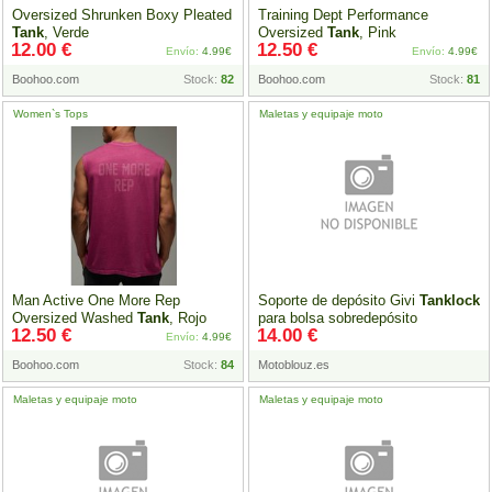
Oversized Shrunken Boxy Pleated
Training Dept Performance
Tank
, Verde
Oversized
Tank
, Pink
12.00 €
12.50 €
Envío:
4.99€
Envío:
4.99€
Boohoo.com
Stock:
82
Boohoo.com
Stock:
81
Women`s Tops
Maletas y equipaje moto
Man Active One More Rep
Soporte de depósito Givi
Tanklock
Oversized Washed
Tank
, Rojo
para bolsa sobredepósito
12.50 €
14.00 €
Envío:
4.99€
Boohoo.com
Stock:
84
Motoblouz.es
Maletas y equipaje moto
Maletas y equipaje moto