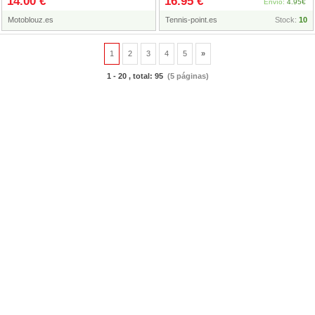
14.00 €
16.95 €
Envío:
4.95€
Motoblouz.es
Tennis-point.es
Stock:
10
1
2
3
4
5
»
1 - 20 , total: 95
(5 páginas)