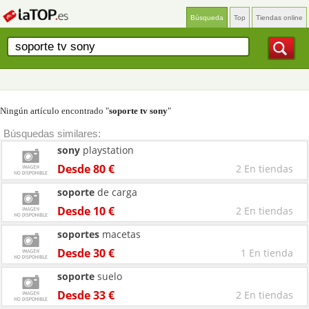
Búsqueda
Top
Tiendas online
Ningún artículo encontrado "
soporte tv sony
"
Búsquedas similares:
sony
playstation
Desde 80 €
2 En tiendas
soporte
de carga
Desde 10 €
2 En tiendas
soportes
macetas
Desde 30 €
1 En tienda
soporte
suelo
Desde 33 €
2 En tiendas