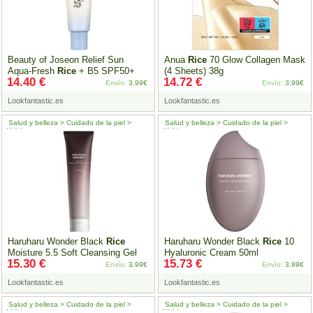
Beauty of Joseon Relief Sun
Anua
Rice
70 Glow Collagen Mask
Aqua-Fresh
Rice
+ B5 SPF50+
(4 Sheets) 38g
14.40 €
14.72 €
50ml
Envío:
3.99€
Envío:
3.99€
Lookfantastic.es
Lookfantastic.es
Salud y belleza > Cuidado de la piel >
Salud y belleza > Cuidado de la piel >
NULL
NULL
Haruharu Wonder Black
Rice
Haruharu Wonder Black
Rice
10
Moisture 5.5 Soft Cleansing Gel
Hyaluronic Cream 50ml
15.30 €
15.73 €
100ml
Envío:
3.99€
Envío:
3.99€
Lookfantastic.es
Lookfantastic.es
Salud y belleza > Cuidado de la piel >
Salud y belleza > Cuidado de la piel >
NULL
NULL