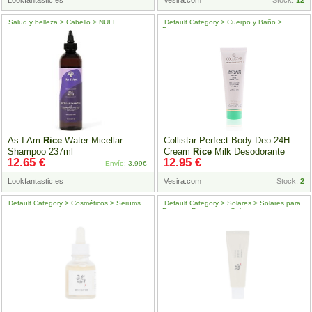
Lookfantastic.es
Vesira.com
Stock:
12
Salud y belleza > Cabello > NULL
Default Category > Cuerpo y Baño >
Desodorantes
As I Am
Rice
Water Micellar
Collistar Perfect Body Deo 24H
Shampoo 237ml
Cream
Rice
Milk Desodorante
12.65 €
12.95 €
crema 75 ml
Envío:
3.99€
Lookfantastic.es
Vesira.com
Stock:
2
Default Category > Cosméticos > Serums
Default Category > Solares > Solares para
Rostro > Protectores Solares