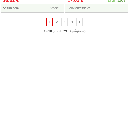
16.61 €
17.00 €
Envío:
3.99€
Vesira.com
Stock:
0
Lookfantastic.es
1
2
3
4
»
1 - 20 , total: 73
(4 páginas)