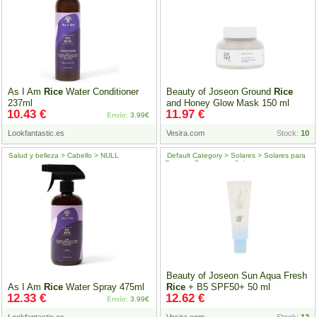
As I Am
Rice
Water Conditioner
Beauty of Joseon Ground
Rice
237ml
and Honey Glow Mask 150 ml
10.43 €
11.97 €
Envío:
3.99€
Lookfantastic.es
Vesira.com
Stock:
10
Salud y belleza > Cabello > NULL
Default Category > Solares > Solares para
Rostro > Protectores Solares
Beauty of Joseon Sun Aqua Fresh
As I Am
Rice
Water Spray 475ml
Rice
+ B5 SPF50+ 50 ml
12.33 €
12.62 €
Envío:
3.99€