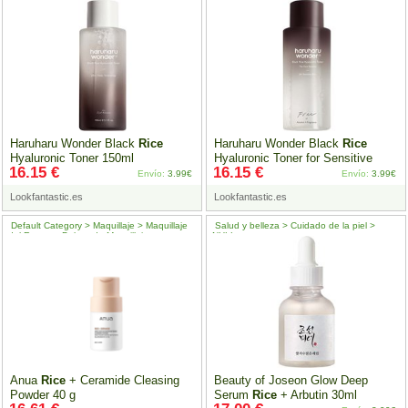
Haruharu Wonder Black
Rice
Haruharu Wonder Black
Rice
Hyaluronic Toner 150ml
Hyaluronic Toner for Sensitive
16.15 €
16.15 €
Skin 150ml
Envío:
3.99€
Envío:
3.99€
Lookfantastic.es
Lookfantastic.es
Default Category > Maquillaje > Maquillaje
Salud y belleza > Cuidado de la piel >
del Rostro > Polvos de Maquillaje
NULL
Anua
Rice
+ Ceramide Cleasing
Beauty of Joseon Glow Deep
Powder 40 g
Serum
Rice
+ Arbutin 30ml