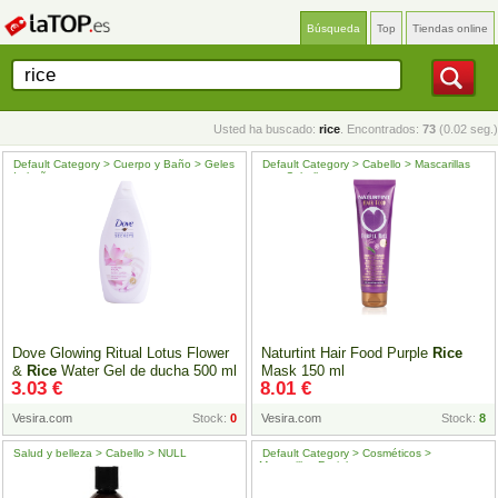
Búsqueda
Top
Tiendas online
Usted ha buscado:
rice
. Encontrados:
73
(0.02 seg.)
Default Category > Cuerpo y Baño > Geles
Default Category > Cabello > Mascarillas
de baño
para Cabello
Dove Glowing Ritual Lotus Flower
Naturtint Hair Food Purple
Rice
&
Rice
Water Gel de ducha 500 ml
Mask 150 ml
3.03 €
8.01 €
Vesira.com
Stock:
0
Vesira.com
Stock:
8
Salud y belleza > Cabello > NULL
Default Category > Cosméticos >
Mascarillas Faciales