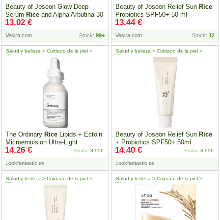
Beauty of Joseon Glow Deep
Beauty of Joseon Relief Sun
Rice
Serum
Rice
and Alpha Arbutina 30
Probiotics SPF50+ 50 ml
13.02 €
13.44 €
ml
Vesira.com
Stock:
99+
Vesira.com
Stock:
12
Salud y belleza > Cuidado de la piel >
Salud y belleza > Cuidado de la piel >
NULL
NULL
The Ordinary
Rice
Lipids + Ectoin
Beauty of Joseon Relief Sun
Rice
Microemulsion Ultra-Light
+ Probiotics SPF50+ 50ml
14.26 €
14.40 €
Moisturiser 60ml
Envío:
3.99€
Envío:
3.99€
Lookfantastic.es
Lookfantastic.es
Salud y belleza > Cuidado de la piel >
Salud y belleza > Cuidado de la piel >
NULL
NULL