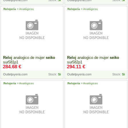
Outletjoyeria.com
Stock:
Si
Outletjoyeria.com
Stock:
Si
Relojería
> Analógicos
Relojería
> Analógicos
Reloj
analogico de mujer
seiko
Reloj
analogico de mujer
seiko
sur581p1
sur582p1
284.68 €
294.11 €
Outletjoyeria.com
Stock:
Si
Outletjoyeria.com
Stock:
Si
Relojería
> Analógicos
Relojería
> Analógicos