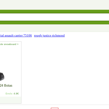
ial assault carrier 75106
rough justice richmond
 de snowboard >
24 Botas
Envío:
4.9€