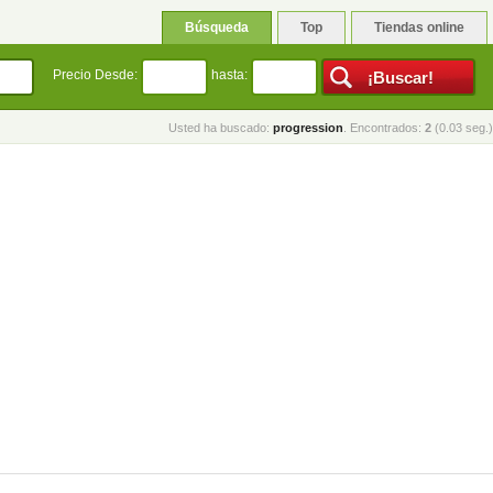
Búsqueda
Top
Tiendas online
Precio Desde:
hasta:
Usted ha buscado:
progression
. Encontrados:
2
(0.03 seg.)