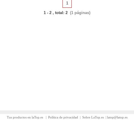
1
1 - 2 , total: 2
(1 páginas)
Tus productos en laTop.es
|
Política de privacidad
|
Sobre LaTop.es
|
latop@latop.es