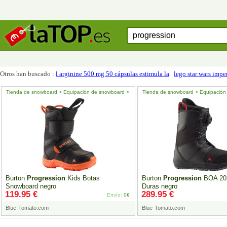
Otros han buscado :
l arginine 500 mg 50 cápsulas estimula la
lego star wars imper
Tienda de snowboard > Equipación de snowboard >
Tienda de snowboard > Equipación
Botas snowboard
Botas snowboard
Burton
Progression
Kids Botas
Burton
Progression
BOA 20
Snowboard negro
Duras negro
119.95 €
289.95 €
Envío:
0€
Blue-Tomato.com
Blue-Tomato.com