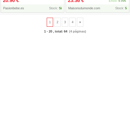
20.90 €
23.36 €
Envío:
9.99€
Pasionbebe.es
Stock:
Si
Maisonsdumonde.com
Stock:
5
1
2
3
4
»
1 - 20 , total: 64
(4 páginas)