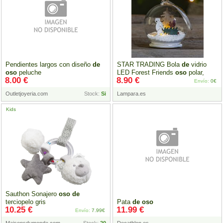
Pendientes largos con diseño
de
STAR TRADING Bola
de
vidrio
oso
peluche
LED Forest Friends
oso
polar,
8.00 €
8.90 €
árbol
Envío:
0€
Outletjoyeria.com
Stock:
Si
Lampara.es
Kids
Sauthon Sonajero
oso
de
terciopelo gris
Pata
de
oso
10.25 €
11.99 €
Envío:
7.99€