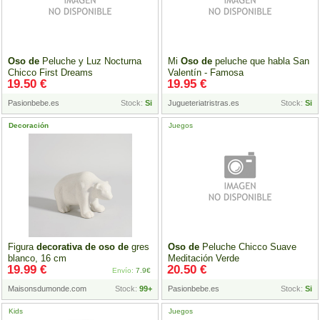
Oso
de
Peluche y Luz Nocturna
Mi
Oso
de
peluche que habla San
Chicco First Dreams
Valentín - Famosa
19.50 €
19.95 €
Pasionbebe.es
Stock:
Si
Jugueteriatristras.es
Stock:
Si
Decoración
Juegos
Figura
decorativa
de
oso
de
gres
Oso
de
Peluche Chicco Suave
blanco, 16 cm
Meditación Verde
19.99 €
20.50 €
Envío:
7.9€
Maisonsdumonde.com
Stock:
99+
Pasionbebe.es
Stock:
Si
Kids
Juegos