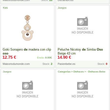
Maisonsdumonde.com
Stock:
20
Decathlon.es
Kids
Juegos
Goki Sonajero
de
madera con clip
Peluche Nicotoy
de
Simba
Oso
oso
Beige 43 cm
12.75 €
14.90 €
Envío:
9.99€
Maisonsdumonde.com
Stock:
2
Pasionbebe.es
Stock:
0
Juegos
Categorías > Disfraces > · Disfraces Bebe