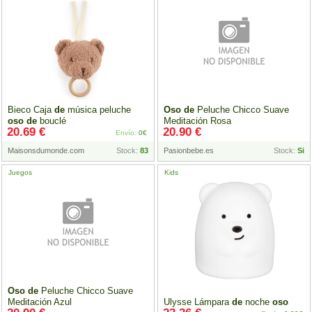
Bieco Caja
de
música peluche
Oso
de
Peluche Chicco Suave
oso
de
bouclé
Meditación Rosa
20.69 €
20.90 €
Envío:
0€
Maisonsdumonde.com
Stock:
83
Pasionbebe.es
Stock:
Si
Juegos
Kids
Oso
de
Peluche Chicco Suave
Meditación Azul
Ulysse Lámpara
de
noche
oso