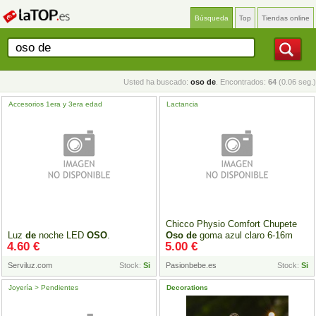
Búsqueda
Top
Tiendas online
Usted ha buscado:
oso de
. Encontrados:
64
(0.06 seg.)
Accesorios 1era y 3era edad
Lactancia
Chicco Physio Comfort Chupete
Luz
de
noche LED
OSO
.
Oso
de
goma azul claro 6-16m
4.60 €
5.00 €
Serviluz.com
Stock:
Si
Pasionbebe.es
Stock:
Si
Joyería > Pendientes
Decorations