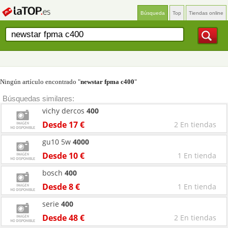
Búsqueda
Top
Tiendas online
Ningún artículo encontrado "
newstar fpma c400
"
Búsquedas similares:
vichy dercos
400
Desde 17 €
2 En tiendas
gu10 5w
4000
Desde 10 €
1 En tienda
bosch
400
Desde 8 €
1 En tienda
serie
400
Desde 48 €
2 En tiendas