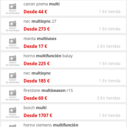
canon pixma
multi
Desde 44 €
1 En tienda
nec
multisync
27
Desde 273 €
1 En tienda
manta
multiusos
Desde 17 €
2 En tiendas
horno
multifunción
balay
Desde 225 €
1 En tienda
nec
multisync
Desde 185 €
1 En tienda
firestone
multiseason
r15
Desde 69 €
3 En tiendas
bosch
multi
Desde 1707 €
1 En tienda
horno siemens
multifunción