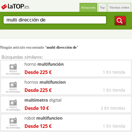
Búsqueda
Top
Tiendas online
Ningún artículo encontrado "
multi dirección de
"
Búsquedas similares:
horno
multifunción
Desde 225 €
1 En tienda
hornos
multifuncion
Desde 225 €
1 En tienda
multimetro
digital
Desde 10 €
2 En tiendas
robot
multifuncion
Desde 125 €
1 En tienda