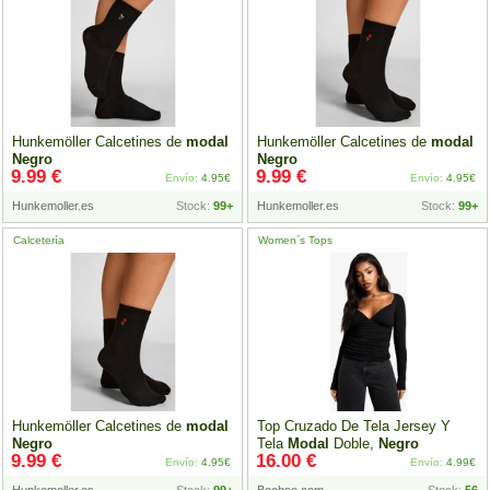
Hunkemöller Calcetines de
modal
Hunkemöller Calcetines de
modal
Negro
Negro
9.99 €
9.99 €
Envío:
4.95€
Envío:
4.95€
Hunkemoller.es
Stock:
99+
Hunkemoller.es
Stock:
99+
Calcetería
Women`s Tops
Hunkemöller Calcetines de
modal
Top Cruzado De Tela Jersey Y
Negro
Tela
Modal
Doble,
Negro
9.99 €
16.00 €
Envío:
4.95€
Envío:
4.99€