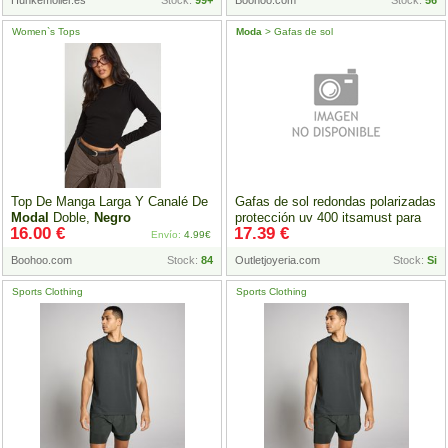
Hunkemoller.es
Stock:
99+
Boohoo.com
Stock:
56
Women`s Tops
Moda
> Gafas de sol
Top De Manga Larga Y Canalé De
Gafas de sol redondas polarizadas
Modal
Doble,
Negro
protección uv 400 itsamust para
16.00 €
17.39 €
hombre-mujer must have itsamust-
Envío:
4.99€
black
Boohoo.com
Stock:
84
Outletjoyeria.com
Stock:
Si
Sports Clothing
Sports Clothing