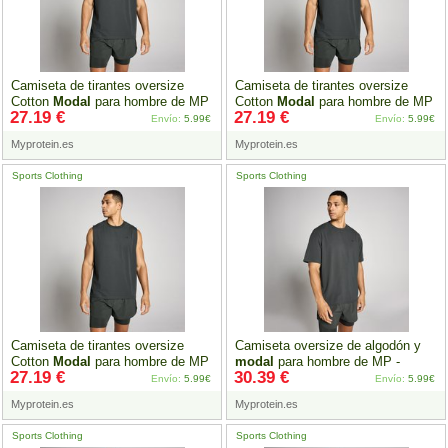
Camiseta de tirantes oversize
Camiseta de tirantes oversize
Cotton
Modal
para hombre de MP
Cotton
Modal
para hombre de MP
27.19 €
27.19 €
-
Negro
lavado - XL
-
Negro
lavado - XXL
Envío:
5.99€
Envío:
5.99€
Myprotein.es
Myprotein.es
Sports Clothing
Sports Clothing
Camiseta de tirantes oversize
Camiseta oversize de algodón y
Cotton
Modal
para hombre de MP
modal
para hombre de MP -
27.19 €
30.39 €
-
Negro
lavado - XXXL
Negro
lavado - XS
Envío:
5.99€
Envío:
5.99€
Myprotein.es
Myprotein.es
Sports Clothing
Sports Clothing