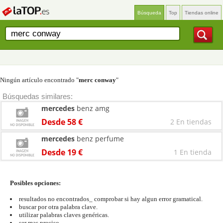
Búsqueda
Top
Tiendas online
Ningún artículo encontrado "
merc conway
"
Búsquedas similares:
mercedes
benz amg
Desde 58 €
2 En tiendas
mercedes
benz perfume
Desde 19 €
1 En tienda
Posibles opciones:
resultados no encontrados_ comprobar si hay algun error gramatical.
buscar por otra palabra clave.
utilizar palabras claves genéricas.
ser mas preciso.