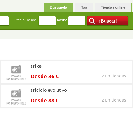
Búsqueda
Top
Tiendas online
Precio Desde:
hasta:
trike
Desde 36 €
2 En tiendas
triciclo
evolutivo
Desde 88 €
2 En tiendas