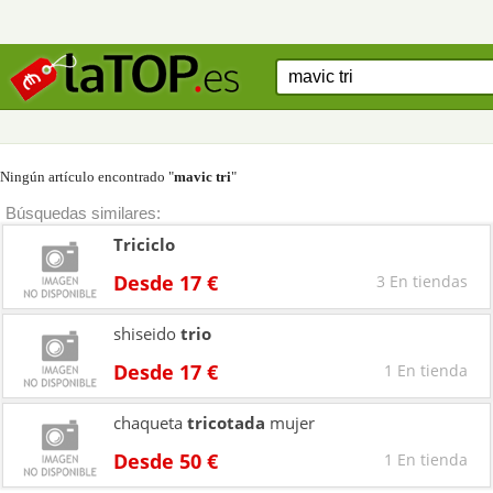
Ningún artículo encontrado "
mavic tri
"
Búsquedas similares:
Triciclo
Desde 17 €
3 En tiendas
shiseido
trio
Desde 17 €
1 En tienda
chaqueta
tricotada
mujer
Desde 50 €
1 En tienda