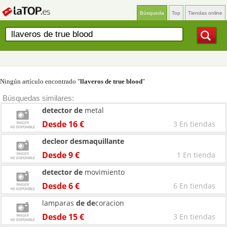
Búsqueda
Top
Tiendas online
Ningún artículo encontrado "
llaveros de true blood
"
Búsquedas similares:
detector
de
metal
Desde 16 €
3 En tiendas
decleor
desmaquillante
Desde 9 €
1 En tienda
detector
de
movimiento
Desde 6 €
6 En tiendas
lamparas
de
de
coracion
Desde 15 €
3 En tiendas