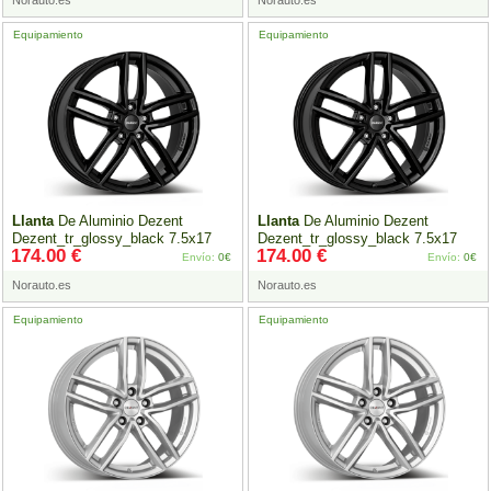
Norauto.es
Norauto.es
Equipamiento
Equipamiento
Llanta
De Aluminio Dezent
Llanta
De Aluminio Dezent
Dezent_tr_glossy_black 7.5x17
Dezent_tr_glossy_black 7.5x17
174.00 €
174.00 €
5x112
Et51 Brillo Negro
5x112
Et52 Brillo Negro
Envío:
0€
Envío:
0€
Norauto.es
Norauto.es
Equipamiento
Equipamiento