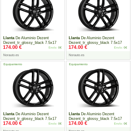
Llanta
De Aluminio Dezent
Llanta
De Aluminio Dezent
Dezent_tr_glossy_black 7.5x17
Dezent_tr_glossy_black 7.5x17
174.00 €
174.00 €
5x112
Et36 Brillo Negro
5x112
Et40 Brillo Negro
Envío:
0€
Envío:
0€
Norauto.es
Norauto.es
Equipamiento
Equipamiento
Llanta
De Aluminio Dezent
Llanta
De Aluminio Dezent
Dezent_tr_glossy_black 7.5x17
Dezent_tr_glossy_black 7.5x17
174.00 €
174.00 €
5x112
Et46 Brillo Negro
5x112
Et48 Brillo Negro
Envío:
0€
Envío:
0€