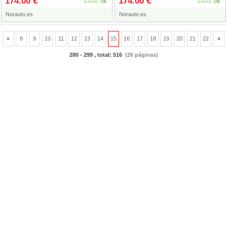
174.00 €
174.00 €
5x112
Et52 Grafito Mate
Envío:
0€
Envío:
0€
Norauto.es
Norauto.es
«
8
9
10
11
12
13
14
15
16
17
18
19
20
21
22
»
280 - 299 , total: 516
(26 páginas)