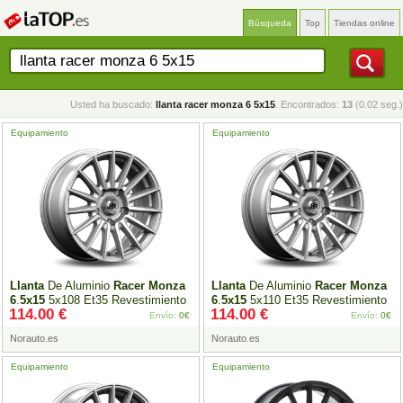
Búsqueda
Top
Tiendas online
Usted ha buscado:
llanta racer monza 6 5x15
. Encontrados:
13
(0.02 seg.)
Equipamiento
Equipamiento
Llanta
De Aluminio
Racer
Monza
Llanta
De Aluminio
Racer
Monza
6
.
5x15
5x108 Et35 Revestimiento
6
.
5x15
5x110 Et35 Revestimiento
114.00 €
114.00 €
Plateado
Plateado
Envío:
0€
Envío:
0€
Norauto.es
Norauto.es
Equipamiento
Equipamiento