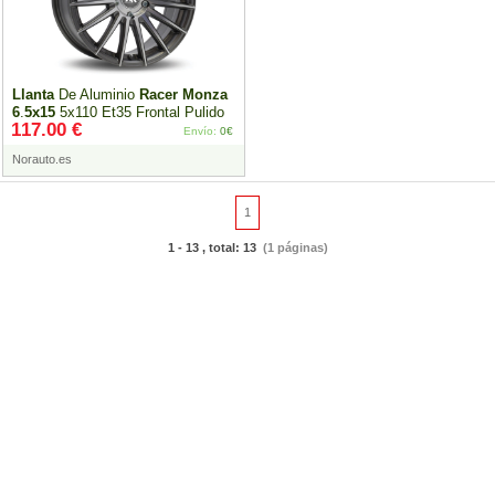
Llanta
De Aluminio
Racer
Monza
6
.
5x15
5x110 Et35 Frontal Pulido
117.00 €
Metálico Pistola
Envío:
0€
Norauto.es
1
1 - 13 , total: 13
(1 páginas)