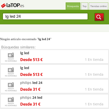
Búsqueda
Top
Tiendas online
Ningún artículo encontrado "
lg led 24
"
Búsquedas similares:
lg
led
Desde 513 €
1 En tienda
lg
led
Desde 513 €
1 En tienda
philips
led
24
Desde 31 €
1 En tienda
philips
24
led
Desde 31 €
1 En tienda