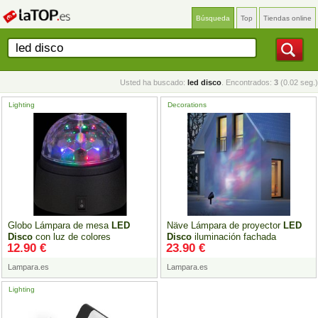
Búsqueda
Top
Tiendas online
Usted ha buscado:
led disco
. Encontrados:
3
(0.02 seg.)
Lighting
Decorations
Globo Lámpara de mesa
LED
Näve Lámpara de proyector
LED
Disco
con luz de colores
Disco
iluminación fachada
12.90 €
23.90 €
Lampara.es
Lampara.es
Lighting