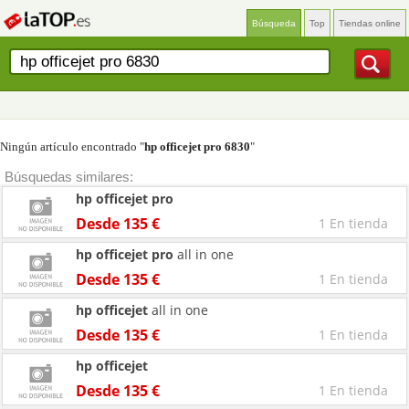
Búsqueda
Top
Tiendas online
Ningún artículo encontrado "
hp officejet pro 6830
"
Búsquedas similares:
hp
officejet
pro
Desde 135 €
1 En tienda
hp
officejet
pro
all in one
Desde 135 €
1 En tienda
hp
officejet
all in one
Desde 135 €
1 En tienda
hp
officejet
Desde 135 €
1 En tienda