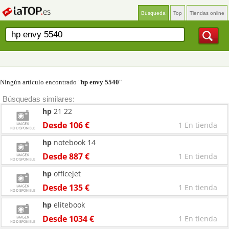
Búsqueda
Top
Tiendas online
Ningún artículo encontrado "
hp envy 5540
"
Búsquedas similares:
hp
21 22
Desde 106 €
1 En tienda
hp
notebook 14
Desde 887 €
1 En tienda
hp
officejet
Desde 135 €
1 En tienda
hp
elitebook
Desde 1034 €
1 En tienda