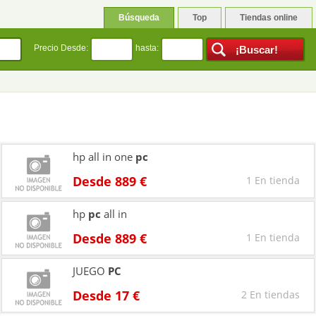
Búsqueda
Top
Tiendas online
Precio Desde:
hasta:
hp all in one
pc
Desde 889 €
1 En tienda
hp
pc
all in
Desde 889 €
1 En tienda
JUEGO
PC
Desde 17 €
2 En tiendas