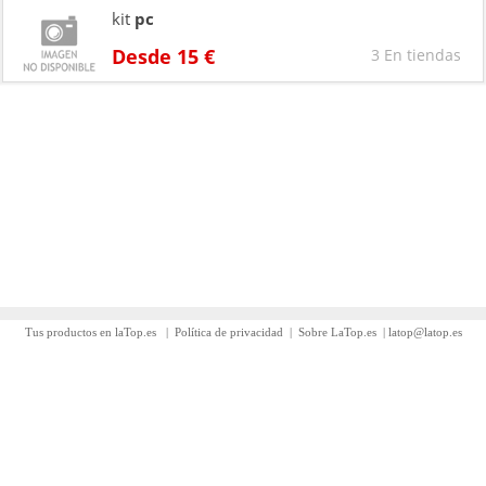
kit
pc
Desde 15 €
3 En tiendas
Tus productos en laTop.es
|
Política de privacidad
|
Sobre LaTop.es
|
latop@latop.es