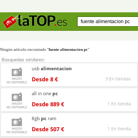
Ningún artículo encontrado "
fuente alimentacion pc
"
Búsquedas similares:
usb
alimentacion
Desde 8 €
3 En tiendas
all in one
pc
Desde 889 €
1 En tienda
8gb
pc
ram
Desde 507 €
1 En tienda