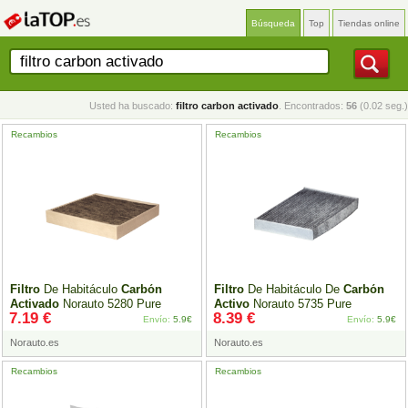
Búsqueda
Top
Tiendas online
Usted ha buscado:
filtro carbon activado
. Encontrados:
56
(0.02 seg.)
Recambios
Recambios
Filtro
De Habitáculo
Carbón
Filtro
De Habitáculo De
Carbón
Activado
Norauto 5280 Pure
Activo
Norauto 5735 Pure
7.19 €
8.39 €
Envío:
5.9€
Envío:
5.9€
Norauto.es
Norauto.es
Recambios
Recambios