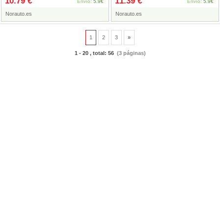
10.79 €
11.39 €
Envío:
5.9€
Envío:
5.9€
Norauto.es
Norauto.es
1
2
3
»
1 - 20 , total: 56
(3 páginas)