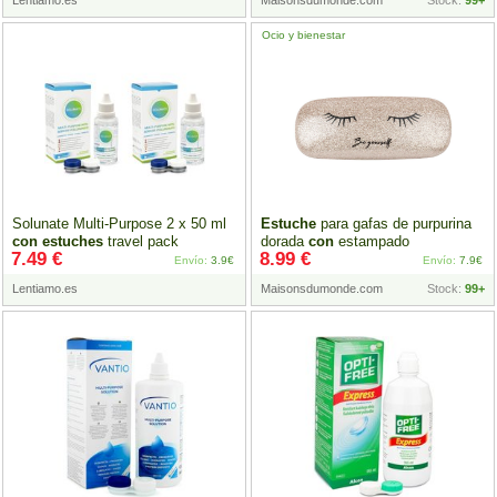
Lentiamo.es
Maisonsdumonde.com
Stock:
99+
Ocio y bienestar
Solunate Multi-Purpose 2 x 50 ml
Estuche
para gafas de purpurina
con
estuches
travel pack
dorada
con
estampado
7.49 €
8.99 €
Envío:
3.9€
Envío:
7.9€
Lentiamo.es
Maisonsdumonde.com
Stock:
99+