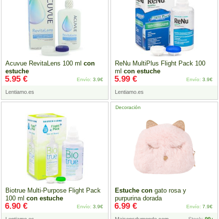
Acuvue RevitaLens 100 ml
con
ReNu MultiPlus Flight Pack 100
estuche
ml
con
estuche
5.95 €
5.99 €
Envío:
3.9€
Envío:
3.9€
Lentiamo.es
Lentiamo.es
Decoración
Biotrue Multi-Purpose Flight Pack
Estuche
con
gato rosa y
100 ml
con
estuche
purpurina dorada
6.90 €
6.99 €
Envío:
3.9€
Envío:
7.9€