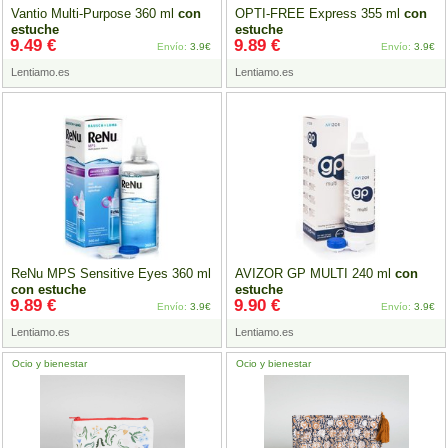
Vantio Multi-Purpose 360 ml
con
OPTI-FREE Express 355 ml
con
estuche
estuche
9.49 €
9.89 €
Envío:
3.9€
Envío:
3.9€
Lentiamo.es
Lentiamo.es
ReNu MPS Sensitive Eyes 360 ml
AVIZOR GP MULTI 240 ml
con
con
estuche
estuche
9.89 €
9.90 €
Envío:
3.9€
Envío:
3.9€
Lentiamo.es
Lentiamo.es
Ocio y bienestar
Ocio y bienestar