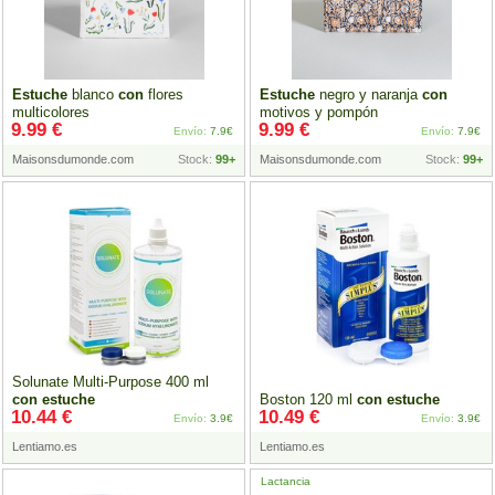
Estuche
blanco
con
flores
Estuche
negro y naranja
con
multicolores
motivos y pompón
9.99 €
9.99 €
Envío:
7.9€
Envío:
7.9€
Maisonsdumonde.com
Stock:
99+
Maisonsdumonde.com
Stock:
99+
Solunate Multi-Purpose 400 ml
con
estuche
Boston 120 ml
con
estuche
10.44 €
10.49 €
Envío:
3.9€
Envío:
3.9€
Lentiamo.es
Lentiamo.es
Lactancia