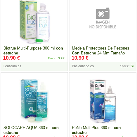
Biotrue Multi-Purpose 300 ml
con
Medela Protectores De Pezones
estuche
Con
Estuche
24 Mm Tamaño
10.90 €
10.90 €
Grande
Envío:
3.9€
Lentiamo.es
Pasionbebe.es
Stock:
Si
SOLOCARE AQUA 360 ml
con
ReNu MultiPlus 360 ml
con
estuche
estuche