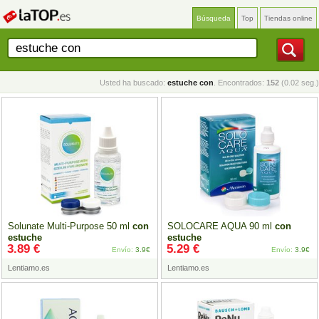
Búsqueda
Top
Tiendas online
Usted ha buscado:
estuche con
. Encontrados:
152
(0.02 seg.)
Solunate Multi-Purpose 50 ml
con
SOLOCARE AQUA 90 ml
con
estuche
estuche
3.89 €
5.29 €
Envío:
3.9€
Envío:
3.9€
Lentiamo.es
Lentiamo.es