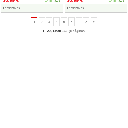
10.99 €
10.99 €
Envío:
3.9€
Envío:
3.9€
Lentiamo.es
Lentiamo.es
1
2
3
4
5
6
7
8
»
1 - 20 , total: 152
(8 páginas)