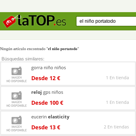
Ningún artículo encontrado "
el niño portatodo
"
Búsquedas similares:
gorra niño niños
Desde 12 €
1 En tienda
reloj
gps niños
Desde 100 €
1 En tienda
eucerin
elasticity
Desde 13 €
2 En tiendas