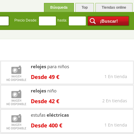
Búsqueda
Top
Tiendas online
Precio Desde:
hasta:
relojes
para niños
Desde 49 €
1 En tienda
relojes
niño
Desde 42 €
2 En tiendas
estufas
eléctricas
Desde 400 €
1 En tienda