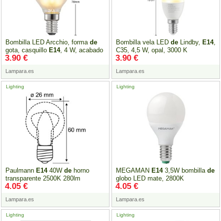
Bombilla LED Arcchio, forma
de
Bombilla vela LED
de
Lindby,
E14
,
gota, casquillo
E14
, 4 W, acabado
C35, 4,5 W, opal, 3000 K
3.90 €
3.90 €
mate, 2700 K
Lampara.es
Lampara.es
Lighting
Lighting
Paulmann
E14
40W
de
horno
MEGAMAN
E14
3,5W bombilla
de
transparente 2500K 280lm
globo LED mate, 2800K
4.05 €
4.05 €
Lampara.es
Lampara.es
Lighting
Lighting