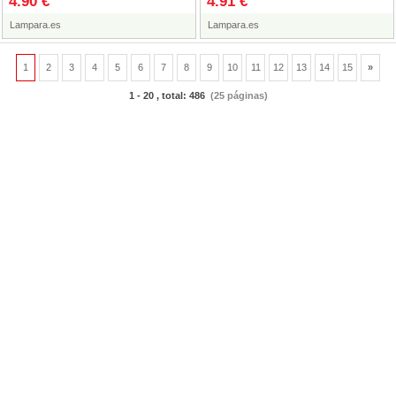
4.90 €
4.91 €
paquete
de
Lampara.es
Lampara.es
1
2
3
4
5
6
7
8
9
10
11
12
13
14
15
»
1 - 20 , total: 486
(25 páginas)