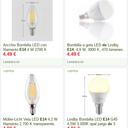
Arcchio Bombilla LED con
Bombilla a gota LED
de
Lindby,
filamento
E14
4 W 2700 K
E14
, 4,9 W, 3000 K, 470 lúmenes
4.49 €
4.49 €
atenuable
de
3 pasos
Lampara.es
Lampara.es
Lighting
Lighting
Müller-Licht Vela LED
E14
4,2 W
Lindby Bombilla LED
E14
G45
filamento 2.700 K transparente,
4,5W 3.000K opal juego
de
3