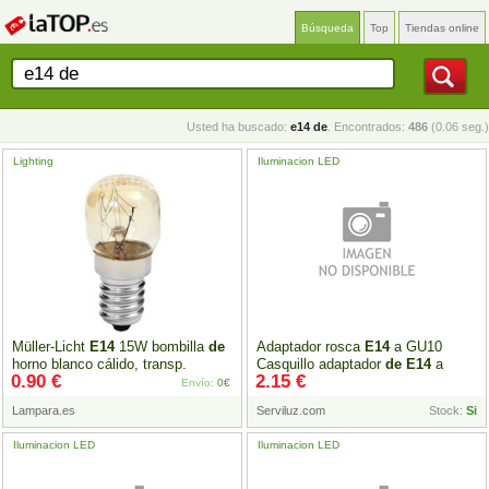
Búsqueda
Top
Tiendas online
Usted ha buscado:
e14 de
. Encontrados:
486
(0.06 seg.)
Lighting
Iluminacion LED
Müller-Licht
E14
15W bombilla
de
Adaptador rosca
E14
a GU10
horno blanco cálido, transp.
Casquillo adaptador
de
E14
a
0.90 €
2.15 €
GU10
Envío:
0€
Lampara.es
Serviluz.com
Stock:
Si
Iluminacion LED
Iluminacion LED