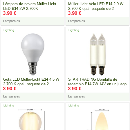
Lámpara
de
nevera Müller-Licht
Müller-Licht Vela LED
E14
2,9 W
LED
E14
2W 2.700K
2.700 K opal, paquete
de
2
3.90 €
3.90 €
Lampara.es
Lampara.es
Lighting
Lighting
Gota LED Müller-Licht
E14
4,5 W
STAR TRADING Bombilla
de
2.700 K opal, paquete
de
2
recambio
E14
7W 14V en un juego
3.90 €
3.90 €
de
2
Lampara.es
Lampara.es
Lighting
Lighting