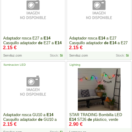
Adaptador rosca E27 a
E14
Adaptador rosca
E14
a E27
Casquillo adaptador
de
E27 a
E14
Casquillo adaptador
de
E14
a E27
2.15 €
2.15 €
Serviluz.com
Stock:
Si
Serviluz.com
Stock:
Si
Iluminacion LED
Lighting
Adaptador rosca GU10 a
E14
STAR TRADING Bombilla LED
Casquillo adaptador
de
GU10 a
E14
ST26
de
plástico, verde
2.15 €
2.90 €
E14