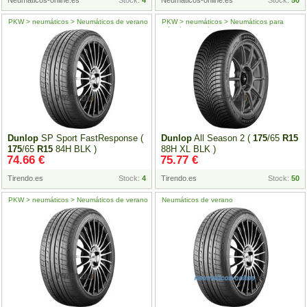
Neumaticos-online.es
Stock:
4
Neumaticos-online.es
Stock:
50
PKW > neumáticos > Neumáticos de verano
PKW > neumáticos > Neumáticos para
todas las estaciones
Dunlop
SP Sport FastResponse (
Dunlop
All Season 2 (
175
/65
R15
175
/65
R15
84H BLK )
88H XL BLK )
74.66 €
75.77 €
Tirendo.es
Stock:
4
Tirendo.es
Stock:
50
PKW > neumáticos > Neumáticos de verano
Neumáticos de verano