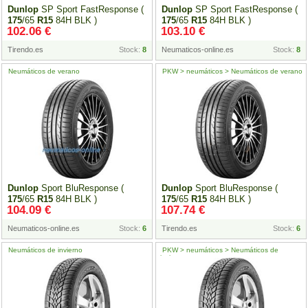
Dunlop
SP Sport FastResponse (
Dunlop
SP Sport FastResponse (
175
/65
R15
84H BLK )
175
/65
R15
84H BLK )
102.06 €
103.10 €
Tirendo.es
Stock:
8
Neumaticos-online.es
Stock:
8
Neumáticos de verano
PKW > neumáticos > Neumáticos de verano
Dunlop
Sport BluResponse (
Dunlop
Sport BluResponse (
175
/65
R15
84H BLK )
175
/65
R15
84H BLK )
104.09 €
107.74 €
Neumaticos-online.es
Stock:
6
Tirendo.es
Stock:
6
Neumáticos de invierno
PKW > neumáticos > Neumáticos de
invierno