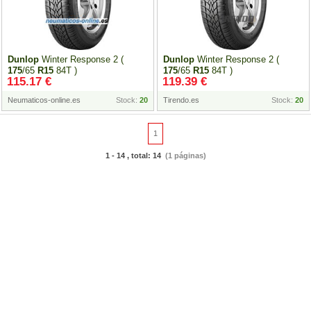
Dunlop
Winter Response 2 (
Dunlop
Winter Response 2 (
175
/65
R15
84T )
175
/65
R15
84T )
115.17 €
119.39 €
Neumaticos-online.es
Stock:
20
Tirendo.es
Stock:
20
1
1 - 14 , total: 14
(1 páginas)