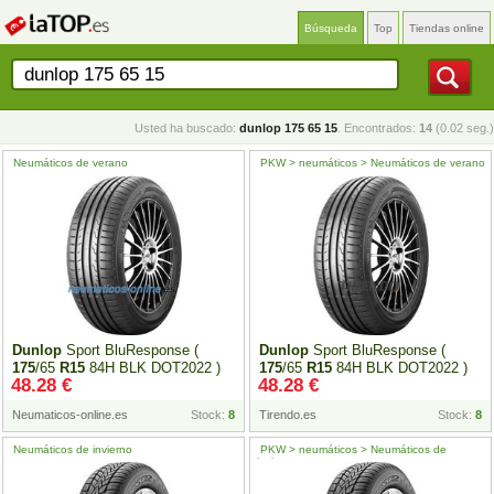
Búsqueda
Top
Tiendas online
Usted ha buscado:
dunlop 175 65 15
. Encontrados:
14
(0.02 seg.)
Neumáticos de verano
PKW > neumáticos > Neumáticos de verano
Dunlop
Sport BluResponse (
Dunlop
Sport BluResponse (
175
/65
R15
84H BLK DOT2022 )
175
/65
R15
84H BLK DOT2022 )
48.28 €
48.28 €
Neumaticos-online.es
Stock:
8
Tirendo.es
Stock:
8
Neumáticos de invierno
PKW > neumáticos > Neumáticos de
invierno