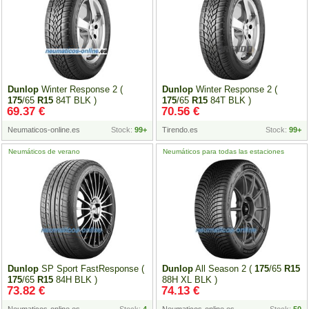
Dunlop
Winter Response 2 (
Dunlop
Winter Response 2 (
175
/65
R15
84T BLK )
175
/65
R15
84T BLK )
69.37 €
70.56 €
Neumaticos-online.es
Stock:
99+
Tirendo.es
Stock:
99+
Neumáticos de verano
Neumáticos para todas las estaciones
Dunlop
SP Sport FastResponse (
Dunlop
All Season 2 (
175
/65
R15
175
/65
R15
84H BLK )
88H XL BLK )
73.82 €
74.13 €