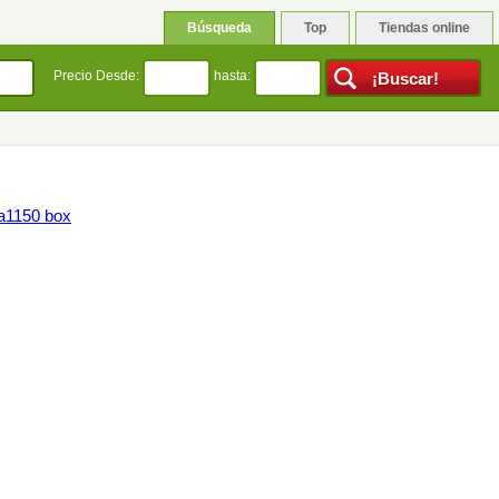
Búsqueda
Top
Tiendas online
Precio Desde:
hasta:
ga1150 box