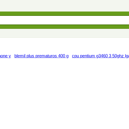
hone y
blemil plus prematuros 400 g
cpu pentium g3460 3 50ghz l