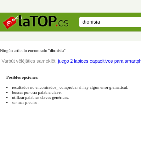
Ningún artículo encontrado "
dionisia
"
Varbūt vēlējāties sameklēt:
juego 2 lapices capacitivos para smartp
Posibles opciones:
resultados no encontrados_ comprobar si hay algun error gramatical.
buscar por otra palabra clave.
utilizar palabras claves genéricas.
ser mas preciso.