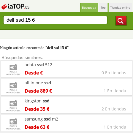
Búsqueda
Top
Tiendas online
Ningún artículo encontrado "
dell ssd 15 6
"
Búsquedas similares:
adata
ssd
512
Desde €
0 En tiendas
all in one
ssd
Desde 889 €
1 En tienda
kingston
ssd
Desde 35 €
2 En tiendas
samsung
ssd
m2
Desde 63 €
1 En tienda