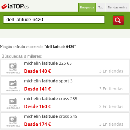
Búsqueda
Top
Tiendas online
Ningún artículo encontrado "
dell latitude 6420
"
Búsquedas similares:
michelin
latitude
225 65
Desde 140 €
3 En tiendas
michelin
latitude
sport 3
Desde 141 €
3 En tiendas
michelin
latitude
cross 255
Desde 160 €
3 En tiendas
michelin
latitude
cross 245
Desde 174 €
3 En tiendas