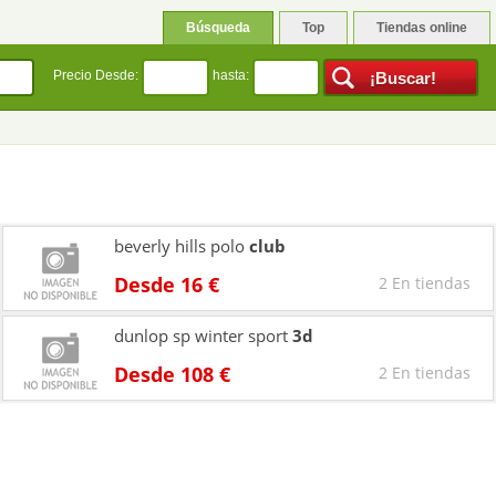
Búsqueda
Top
Tiendas online
Precio Desde:
hasta:
beverly hills polo
club
Desde 16 €
2 En tiendas
dunlop sp winter sport
3d
Desde 108 €
2 En tiendas