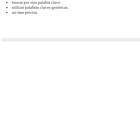
buscar por otra palabra clave.
utilizar palabras claves genéricas.
ser mas preciso.