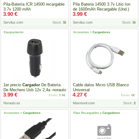
Pila-Batería ICR 14500 recargable
Pila Bateria 14500 3.7v Litio Ion
3.7v 1200 mAh
de 1600mAh Recargable (Und.)
3.90 €
3.99 €
Serviluz.com
Stock:
Si
Serviluz.com
Stock:
Si
Equipamiento
Accesorios >
Cargadores
1er precio
Cargador
De Batería
Cable datos Micro USB Blanco
De Mechero Usb 12v 2,4a -norauto
Universal
3.99 €
4.27 €
Envío:
5.9€
Envío:
0€
Norauto.es
Maxmovil.com
Stock:
2
Accesorios >
Cargadores
Pilas Recargables y
Cargadores