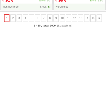
4.91 €
4.99 €
Negro
Envío:
0€
Envío:
5.9€
Maxmovil.com
Stock:
Si
Norauto.es
1
2
3
4
5
6
7
8
9
10
11
12
13
14
15
»
1 - 20 , total: 1000
(51 páginas)