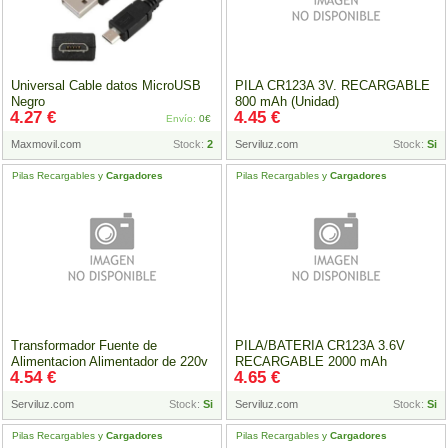
Universal Cable datos MicroUSB
PILA CR123A 3V. RECARGABLE
Negro
800 mAh (Unidad)
4.27 €
4.45 €
Envío:
0€
Maxmovil.com
Stock:
2
Serviluz.com
Stock:
Si
Pilas Recargables y
Cargadores
Pilas Recargables y
Cargadores
Transformador Fuente de
PILA/BATERIA CR123A 3.6V
Alimentacion Alimentador de 220v
RECARGABLE 2000 mAh
4.54 €
4.65 €
12v 1A
(Unidad)
Serviluz.com
Stock:
Si
Serviluz.com
Stock:
Si
Pilas Recargables y
Cargadores
Pilas Recargables y
Cargadores