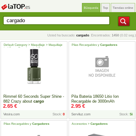
Búsqueda
Top
Tiendas online
Usted ha buscado:
cargado
. Encontrados:
1450
(0.02 seg.)
Default Category > Maquillaje > Maquillaje
Pilas Recargables y
Cargadores
de Uñas > Esmaltes de Uñas
Rimmel 60 Seconds Super Shine -
Pila Bateria 18650 Litio Ion
882 Crazy about
cargo
Recargable de 3000mAh
2.65 €
2.95 €
Vesira.com
Stock:
0
Serviluz.com
Stock:
Si
Pilas Recargables y
Cargadores
Accesorios >
Cargadores