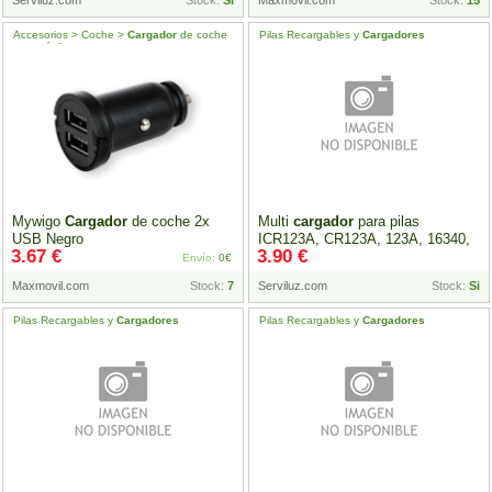
Serviluz.com
Stock:
Si
Maxmovil.com
Stock:
15
Accesorios > Coche >
Cargador
de coche
Pilas Recargables y
Cargadores
para móvil
Mywigo
Cargador
de coche 2x
Multi
cargador
para pilas
USB Negro
ICR123A, CR123A, 123A, 16340,
3.67 €
3.90 €
18650,
Envío:
0€
Maxmovil.com
Stock:
7
Serviluz.com
Stock:
Si
Pilas Recargables y
Cargadores
Pilas Recargables y
Cargadores