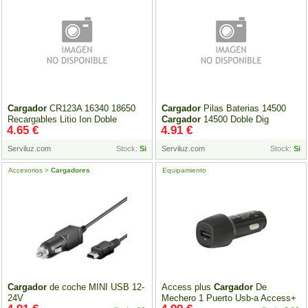
Cargador
CR123A 16340 18650
Cargador
Pilas Baterias 14500
Recargables Litio Ion Doble
Cargador
14500 Doble Dig
4.65 €
4.91 €
Serviluz.com
Stock:
Si
Serviluz.com
Stock:
Si
Accesorios >
Cargadores
Equipamiento
Cargador
de coche MINI USB 12-
Access plus
Cargador
De
24V
Mechero 1 Puerto Usb-a Access+