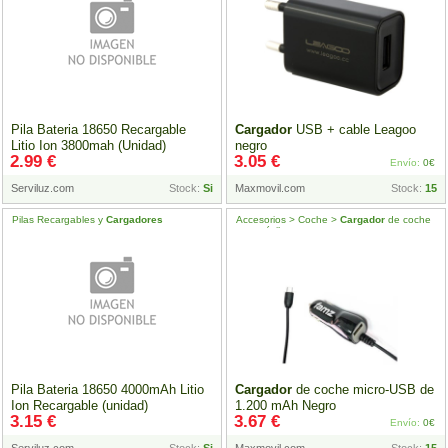
Pila Bateria 18650 Recargable
Cargador
USB + cable Leagoo
Litio Ion 3800mah (Unidad)
negro
2.99 €
3.05 €
Envío:
0€
Serviluz.com
Stock:
Si
Maxmovil.com
Stock:
15
Pilas Recargables y
Cargadores
Accesorios > Coche >
Cargador
de coche
para móvil
Pila Bateria 18650 4000mAh Litio
Cargador
de coche micro-USB de
Ion Recargable (unidad)
1.200 mAh Negro
3.15 €
3.67 €
Envío:
0€