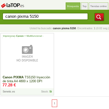
Búsqueda
Top
Tiendas online
Usted ha buscado:
canon pixma 5150
. Encontrados:
1
(0.02 seg.)
Impresoras
Canon
> Multifuncional -
inyección de tinta
Canon
PIXMA
TS5150 Inyección
de tinta A4 4800 x 1200 DPI
77.28 €
2228C006
Senetic.es
Stock:
Si
1