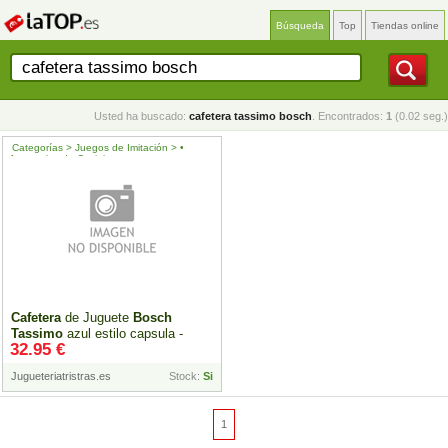
Búsqueda
Top
Tiendas online
Usted ha buscado:
cafetera tassimo bosch
. Encontrados:
1
(0.02 seg.)
Categorías > Juegos de Imitación > •
Accesorios de Cocinitas
Cafetera
de Juguete
Bosch
Tassimo
azul estilo capsula -
32.95 €
Klein
Jugueteriatristras.es
Stock:
Si
1