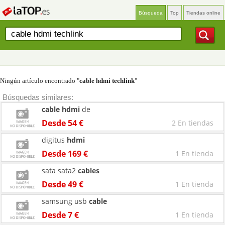
Búsqueda
Top
Tiendas online
Ningún artículo encontrado "
cable hdmi techlink
"
Búsquedas similares:
cable
hdmi
de
Desde 54 €
2 En tiendas
digitus
hdmi
Desde 169 €
1 En tienda
sata sata2
cables
Desde 49 €
1 En tienda
samsung usb
cable
Desde 7 €
1 En tienda