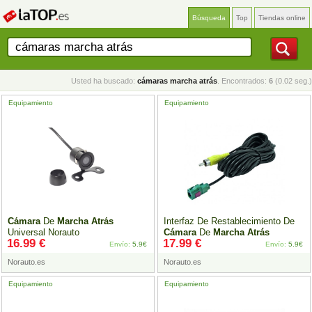
Búsqueda
Top
Tiendas online
Usted ha buscado:
cámaras marcha atrás
. Encontrados:
6
(0.02 seg.)
Equipamiento
Equipamiento
Cámara
De
Marcha
Atrás
Interfaz De Restablecimiento De
Universal Norauto
Cámara
De
Marcha
Atrás
16.99 €
17.99 €
Phonocar Para Volkswagen Ref.
Envío:
5.9€
Envío:
5.9€
Norauto.es
Norauto.es
Equipamiento
Equipamiento