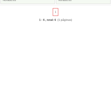
Norauto.es
Norauto.es
1
1 - 6 , total: 6
(1 páginas)