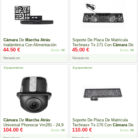
Cámara
De
Marcha
Atrás
Soporte De Placa De Matrícula
Inalámbrica Con Alimentación
Technaxx Tx-171 Con
Cámara
De
44.50 €
45.00 €
Solar Norauto
Marcha
Atrás
Inalámbrica
Envío:
0€
Envío:
0€
Norauto.es
Norauto.es
Equipamiento
Equipamiento
Cámara
De
Marcha
Atrás
Soporte De Placa De Matrícula
Universal Phonocar Vm281 - 24,9
Technaxx Tx-170 Con
Cámara
De
104.00 €
110.00 €
Mm X 28,4 Mm
Marcha
Atrás
Y Un Monitor
Envío:
0€
Envío:
0€