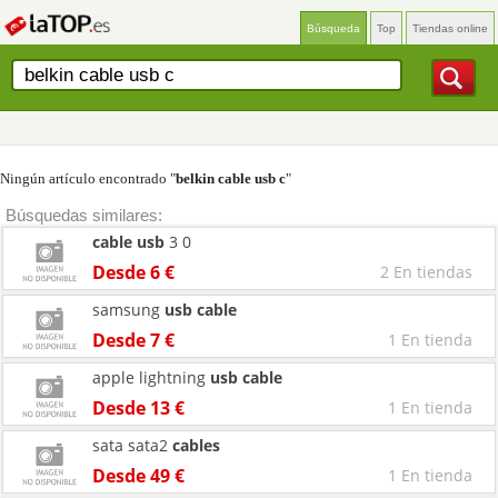
Búsqueda
Top
Tiendas online
Ningún artículo encontrado "
belkin cable usb c
"
Búsquedas similares:
cable
usb
3 0
Desde 6 €
2 En tiendas
samsung
usb
cable
Desde 7 €
1 En tienda
apple lightning
usb
cable
Desde 13 €
1 En tienda
sata sata2
cables
Desde 49 €
1 En tienda