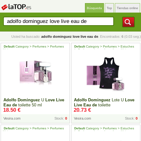
Búsqueda
Top
Tiendas online
Usted ha buscado:
adolfo dominguez love live eau de
. Encontrados:
6
(0.03 seg.)
Default
Category > Perfumes > Perfumes
Default
Category > Perfumes > Estuches
Mujer
de
Perfume > Lotes
de
perfume Mujer
Adolfo
Domínguez
U
Love
Live
Adolfo
Domínguez
Lote U
Love
Eau
de
toilette 50 ml
Live
Eau
de
toilette
18.50 €
20.73 €
Vesira.com
Stock:
0
Vesira.com
Stock:
0
Default
Category > Perfumes > Perfumes
Default
Category > Perfumes > Estuches
Mujer
de
Perfume > Lotes
de
perfume Mujer