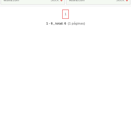
Vesira.com
Stock:
0
Vesira.com
Stock:
0
1
1 - 6 , total: 6
(1 páginas)