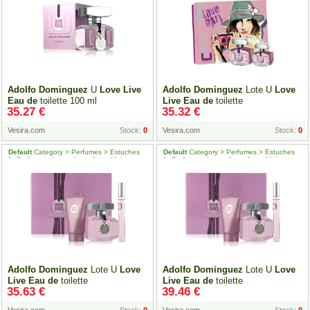
Adolfo
Domínguez
U
Love
Live
Adolfo
Domínguez
Lote U
Love
Eau
de
toilette 100 ml
Live
Eau
de
toilette
35.27 €
35.32 €
Vesira.com
Stock:
0
Vesira.com
Stock:
0
Default
Category > Perfumes > Estuches
Default
Category > Perfumes > Estuches
de
Perfume > Lotes
de
perfume Mujer
de
Perfume > Lotes
de
perfume Mujer
Adolfo
Domínguez
Lote U
Love
Adolfo
Domínguez
Lote U
Love
Live
Eau
de
toilette
Live
Eau
de
toilette
35.63 €
39.46 €