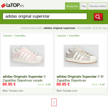
Búsqueda
Top
Tiendas online
Usted ha buscado:
adidas original superstar
. Encontrados:
2
(0.01 seg.)
Calzado > Zapatillas
Calzado > Zapatillas
adidas
Originals
Superstar
II
adidas
Originals
Superstar
II W
Zapatillas Deportivas rosado
Zapatillas Deportivas
89.95 €
89.95 €
Envío:
9.9€
Envío:
9.9€
Blue-Tomato.com
Blue-Tomato.com
1