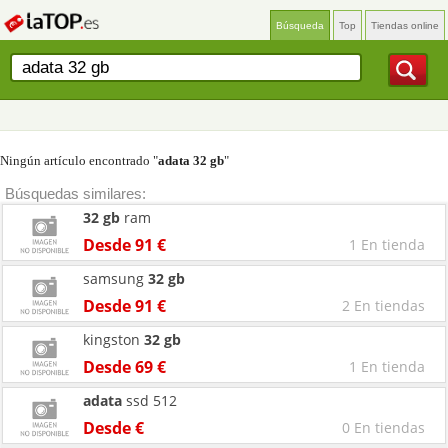
Búsqueda
Top
Tiendas online
Ningún artículo encontrado "
adata 32 gb
"
Búsquedas similares:
32
gb
ram
Desde 91 €
1 En tienda
samsung
32
gb
Desde 91 €
2 En tiendas
kingston
32
gb
Desde 69 €
1 En tienda
adata
ssd 512
Desde €
0 En tiendas