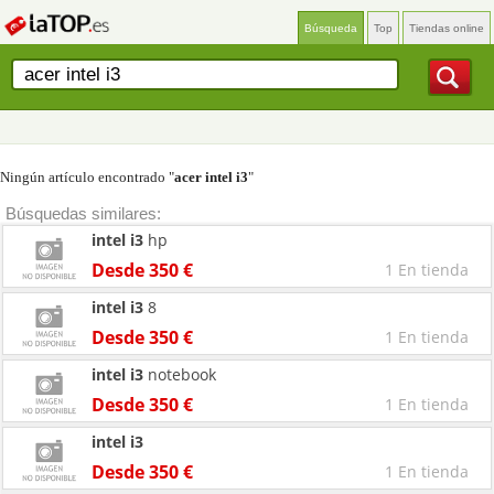
Búsqueda
Top
Tiendas online
Ningún artículo encontrado "
acer intel i3
"
Búsquedas similares:
intel
i3
hp
Desde 350 €
1 En tienda
intel
i3
8
Desde 350 €
1 En tienda
intel
i3
notebook
Desde 350 €
1 En tienda
intel
i3
Desde 350 €
1 En tienda