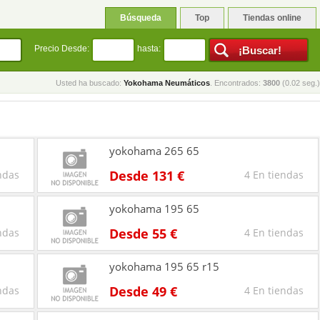
Búsqueda
Top
Tiendas online
Precio Desde:
hasta:
Usted ha buscado:
Yokohama Neumáticos
. Encontrados:
3800
(0.02 seg.)
yokohama 265 65
Desde 131 €
ndas
4 En tiendas
yokohama 195 65
Desde 55 €
ndas
4 En tiendas
yokohama 195 65 r15
Desde 49 €
ndas
4 En tiendas