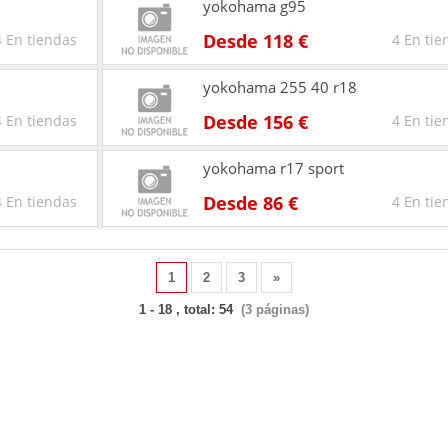
yokohama g95
Desde 118 €
4 En tiendas
4 En tie
yokohama 255 40 r18
Desde 156 €
4 En tiendas
4 En tie
yokohama r17 sport
Desde 86 €
4 En tiendas
4 En tie
1
2
3
»
1 - 18 , total: 54
(3 páginas)